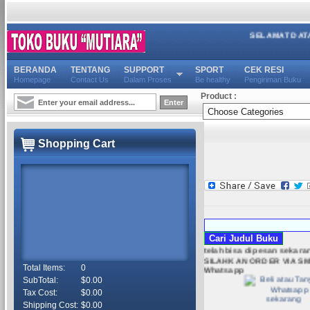
SELAMAT DATANG DI
BERANDA
TENTANG
SUPPORT
SPORT
CEK RESI
Homepage
Contact Us
Dalam Proses
Be healthy
Pengiriman Buku
Product :
Shopping Cart
Mulai 7 Desember 201
Alhamdulillah Order Toko 
telah bisa di pesan sekara
SILAHKAN ORDER VIA SM
Whatsapp
Total Items:
0
SubTotal:
$0.00
Tax Cost:
$0.00
Shipping Cost:
$0.00