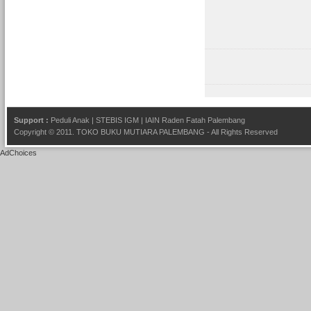
Support :
Peduli Anak
|
STEBIS IGM
|
IAIN Raden Fatah Palembang
Copyright © 2011.
TOKO BUKU MUTIARA PALEMBANG
- All Rights Reserved
AdChoices