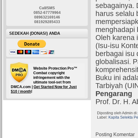
sebagainya. 
Call/SMS
harus selalu
0852-67779964
089632169146
mempersiapka
081929285433
menghadapi b
SEDEKAH (DONASI) ANDA
Oleh karena i
(Isu-isu Kont
berbagai isu
globalisasi. P
komprehensif
Website Protection Pro™
Combat copyright
Buku ini ada
infringement with the
ultimate tool-set from
Tarbiyah (UIN
DMCA.com |
Get Started Now for Just
$10 / month
!
Pengarang
Prof. Dr. H. 
Diposting oleh
Admin
di
Label:
Kapita Selekta P
Posting Komentar