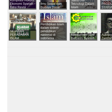
Kompilasi Hukum
Sains Dan
AKAD 
Ekonomi Syariah -
Ilmu Sosial dan
Teknologi Dalam
PRODU
Edisi Revisi
Budaya Dasar
Islam
SYARI
Pendidikan Islam
dalam sistem
SEJARAH
pendidikan
PERADABAN
nasional di
Manajemen SDM
Autobio
ISLAM
indonesia
Berbasis Syariah
Zamza