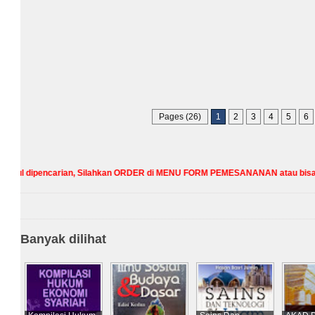
Pages (26)
1
2
3
4
5
6
encarian, Silahkan ORDER di MENU FORM PEMESANANAN atau bisa Hubungi kami
Banyak dilihat