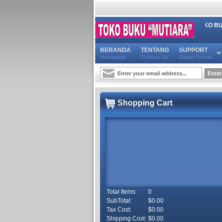
SELAMAT DATANG DI TOKO BUKU KAMI, 
BERANDA
TENTANG
SUPPORT
Homepage
Contact Us
Dalam Proses
Shopping Cart
Total Items:
0
SubTotal:
$0.00
Tax Cost:
$0.00
Shipping Cost:
$0.00