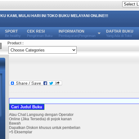
MULAI HARI INI TOKO BUKU MELAYANI ONLINE!!!
SPORT
CEK RESI
INFORMATION
DAFTAR BUKU
Be healthy
Pengiriman Buku
Pembayaran|Pengiriman
Yang Ada di Toko
Product :
Mulai 7 Desember 2018
Alhamdulillah Order Toko Buku Mutiara
telah bisa di pesan sekarang
SILAHKAN ORDER VIA SMS atau
Whatsapp
Atau Chat Langsung dengan Operator
Online (Jika Tersedia) di pojok kanan
Bawah
Dapatkan Diskon khusus untuk pembelian
>5 Eksemplar
Terima kasih Orderan Mbak Tutur Eka S