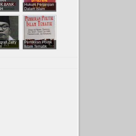
DAN
K BANK
Hukum Perjanjian
AH
Dalam Islam
grafi Zafry
Pemikiran Politik
m
Islam Tematik