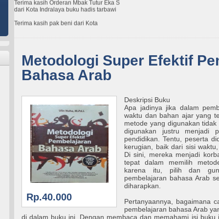
dari Kota Indralaya buku hadis tarbawi
Terima kasih pak beni dari Kota
palangkaraya untuk pemesanan buku
kamus syariah
Terima kasih Orderan Mbak Renita dari
Kota Semarang buku Psikologi
pendidikan
Metodologi Super Efektif P
Bahasa Arab
Deskripsi Buku
Apa jadinya jika dalam pemb
waktu dan bahan ajar yang t
metode yang digunakan tidak 
digunakan justru menjadi p
pendidikan. Tentu, peserta d
kerugian, baik dari sisi waktu
Di sini, mereka menjadi korb
tepat dalam memilih metod
karena itu, pilih dan g
pembelajaran bahasa Arab se
diharapkan.
Rp.40.000
Pertanyaannya, bagaimana c
pembelajaran bahasa Arab ya
di dalam buku ini. Dengan membaca dan memahami isi buku ini