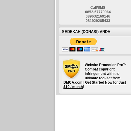
Call/SMS
0852-67779964
089632169146
081929285433
SEDEKAH (DONASI) ANDA
Website Protection Pro™
Combat copyright
infringement with the
ultimate tool-set from
DMCA.com |
Get Started Now for Just
$10 / month
!