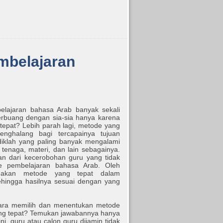
embelajaran
elajaran bahasa Arab banyak sekali
erbuang dengan sia-sia hanya karena
tepat? Lebih parah lagi, metode yang
enghalang bagi tercapainya tujuan
idiklah yang paling banyak mengalami
, tenaga, materi, dan lain sebagainya.
an dari kecerobohan guru yang tidak
e pembelajaran bahasa Arab. Oleh
unakan metode yang tepat dalam
hingga hasilnya sesuai dengan yang
ara memilih dan menentukan metode
ng tepat? Temukan jawabannya hanya
, guru atau calon guru dijamin tidak